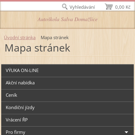
Vyhledávání
0,00 Kč
Autoškola Salva Domažlice
Úvodní stránka
Mapa stránek
Mapa stránek
VÝUKA ON-LINE
Akční nabídka
Ceník
Kondiční jízdy
Vrácení ŘP
Pro firmy