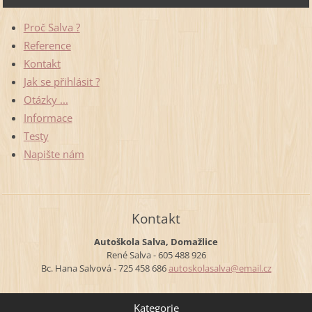
Proč Salva ?
Reference
Kontakt
Jak se přihlásit ?
Otázky ...
Informace
Testy
Napište nám
Kontakt
Autoškola Salva, Domažlice
René Salva - 605 488 926
Bc. Hana Salvová - 725 458 686
autoskol
asalva@e
mail.cz
Kategorie