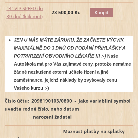
"B" VIP SPEED do
23 500,00 Kč
30 dnů (kliknout)
JEN U NÁS MÁTE ZÁRUKU, ŽE ZAČNETE VÝCVIK
MAXIMÁLNĚ DO 3 DNŮ OD PODÁNÍ PŘIHLÁŠKY A
POTRVRZENÍ OBVODNÍHO LÉKAŘE !!! :-)
Naše
Autoškola má pro Vás zajímavé ceny, protože nemáme
žádné nezkušené externí učitele řízení a jiné
zaměstnance, jejichž náklady by zvyšovaly cenu
Vašeho kurzu :-)
Číslo účtu:
2098190103/0800
- Jako variabilní symbol
uveďte rodné číslo, nebo datum
narození žadatel
Možnost platby na splátky