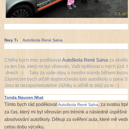
l
e
Nıĸy Tı
Autoškola René Salva
.
Chtěla bych moc poděkovat
Autoškola René Salva
za skvělo
za ten čas, který mi byl věnován, Vaši trpělivost u mých jízd
dnech :-)
Taky za vaše vtipy a mnoho srandy během kurzu
Zájemcům bych určitě doporučovala tuto autoškolu u pana S
Jsou to nezapomenutelné zážitky a určitě to stojí za to :-)
Tonda Nguyen Nhat
Tímto bych rád poděkoval
, za svatou trpě
Autoškola René Salva
za čas, který mi byl věnován pro trénink a následně úspěšné
absolvování autoškoly. Děkuji za svěření auta, které mě vedl
celou dobu výcviku.