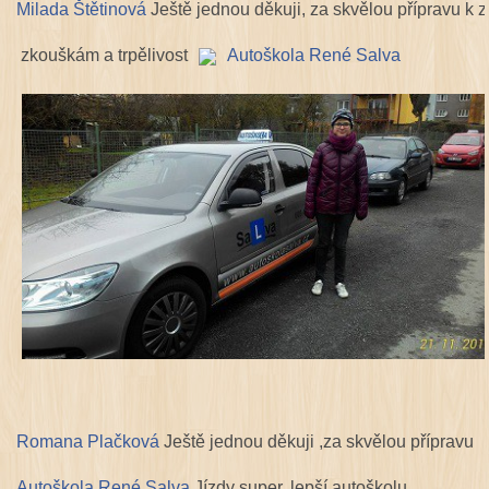
Milada Štětinová
Ještě jednou děkuji, za skvělou přípravu k
zkouškám a trpělivost
Autoškola René Salva
Romana Plačková
Ještě jednou děkuji ,za skvělou přípravu
Autoškola René Salva
.Jízdy super, lepší autoškolu