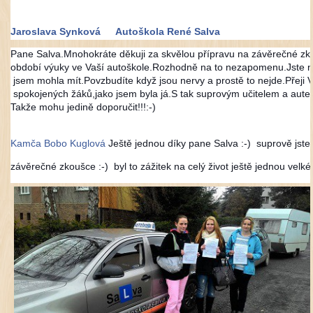
Jaroslava Synková
Autoškola René Salva
Pane Salva.Mnohokráte děkuji za skvělou přípravu na závěrečné zko
období výuky ve Vaší autoškole.Rozhodně na to nezapomenu.Jste nej
jsem mohla mít.Povzbudíte když jsou nervy a prostě to nejde.Přeji
spokojených žáků,jako jsem byla já.S tak suprovým učitelem a autem
Takže mohu jedině doporučit!!!:-)
Kamča Bobo Kuglová
Ještě jednou díky pane Salva :-) suprově jste 
závěrečné zkoušce :-)
E
byl to zážitek na celý život ještě jednou velké 
m
o
t
i
k
o
n
a
s
m
i