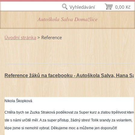
Vyhledávání
0,00 Kč
Autoškola Salva Domažlice
Úvodní stránka
>
Reference
Reference žáků na facebooku - Autoškola Salva, Hana S
Nikola Škopková
Chtěla bych se Zuzka Straková poděkovat za Super kurz a zlatou trpělivost kter
ste s námi určitě měl. A za super přístup, žádný stres! Tolik srandy za volantem,
lépe jsme si nemohli vybrat. Děkujeme moc a můžeme jen doporučit!