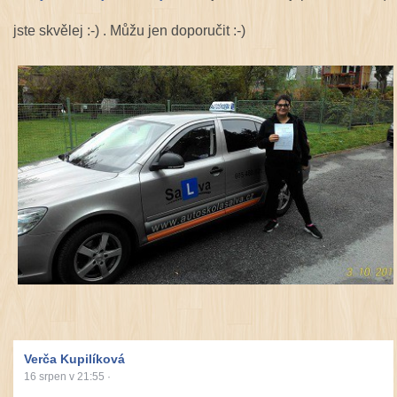
jste skvělej :-) . Můžu jen doporučit :-)
Verča Kupilíková
16 srpen v 21:55
·