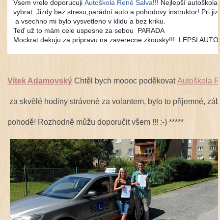
Vsem vrele doporucuji
Autoškola René Salva
!!! Nejlepší autoškol
vybrat
Jizdy bez stresu,parádní auto a pohodovy instruktor! Pri j
a vsechno mi bylo vysvetleno v klidu a bez kriku.
Teď už to mám cele uspesne za sebou
PARADA
Mockrat dekuju za pripravu na zaverecne zkousky!!!
LEPSI AUT
Vítek Adamovský
Chtěl bych moooc poděkovat
Autoškola 
za skvělé hodiny strávené za volantem, bylo to příjemné, zá
pohodě! Rozhodně můžu doporučit všem !!! :-)
*****