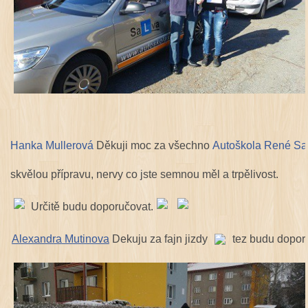
Hanka Mullerová
Děkuji moc za všechno
Autoškola René Sa
skvělou přípravu, nervy co jste semnou měl a trpělivost.
Určitě budu doporučovat.
Alexandra Mutinova
Dekuju za fajn jizdy
tez budu dopor