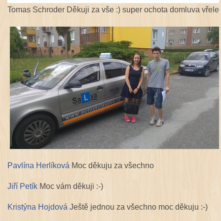
Tomas Schroder Děkuji za vše :) super ochota domluva vřele
Pavlína Herlíková
Moc děkuju za všechno
Jiří Petík
Moc vám děkuji :-)
Kristýna Hojdová
Ještě jednou za všechno moc děkuju :-)