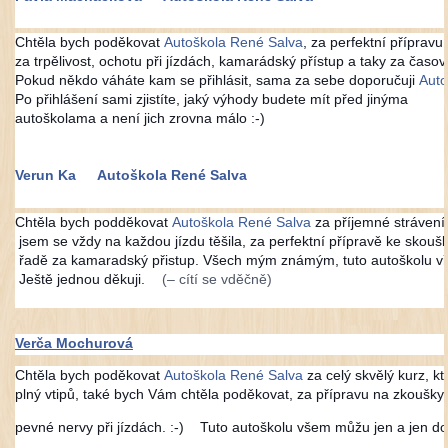
Chtěla bych poděkovat
Autoškola René Salva
, za perfektní příprav
za trpělivost, ochotu při jízdách, kamarádský přístup a taky za časovo
Pokud někdo váháte kam se přihlásit, sama za sebe doporučuji
Auto
Po přihlášení sami zjistíte, jaký výhody budete mít před jinýma
autoškolama a není jich zrovna málo :-)
Verun Ka
Autoškola René Salva
Chtěla bych podděkovat
Autoškola René Salva
za příjemné strávení 
jsem se vždy na každou jízdu těšila, za perfektní přípravě ke skouš
řadě za kamaradský přistup. Všech mým známým, tuto autoškolu vře
Ještě jednou děkuji.
(– cítí se vděčně)
Verča Mochurová
Chtěla bych poděkovat
Autoškola René Salva
za celý skvělý kurz, k
plný vtipů, také bych Vám chtěla poděkovat, za přípravu na zkoušky
pevné nervy při jízdách. :-)
Tuto autoškolu všem můžu jen a jen dop