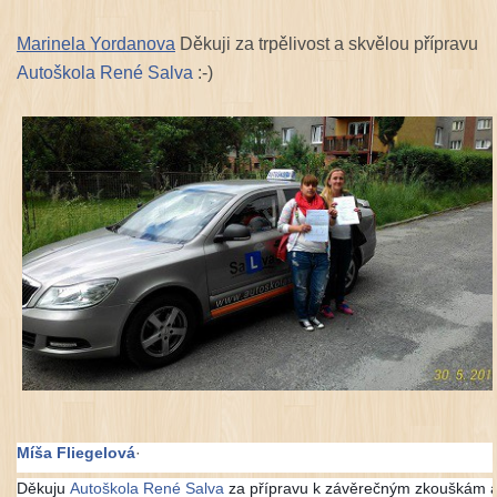
Marinela Yordanova
Děkuji za trpělivost a skvělou přípravu
Autoškola René Salva
:-)
Míša Fliegelová
·
Děkuju
Autoškola René Salva
za přípravu k závěrečným zkouškám a z