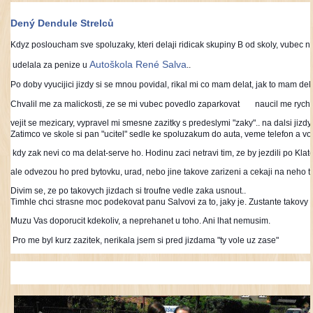
E
Dený Dendule Strelců
m
Kdyz posloucham sve spoluzaky, kteri delaji ridicak skupiny B od skoly, vubec neli
o
Autoškola René Salva
t
udelala za penize u
..
i
Po doby vyucijici jizdy si se mnou povidal, rikal mi co mam delat, jak to mam de
k
Chvalil me za malickosti, ze se mi vubec povedlo zaparkovat
naucil me rychl
o
vejit se mezicary, vypravel mi smesne zazitky s predeslymi "zaky".. na dalsi jizd
Zatimco ve skole si pan "ucitel" sedle ke spoluzakum do auta, veme telefon a vol
n
kdy zak nevi co ma delat-serve ho. Hodinu zaci netravi tim, ze by jezdili po Kl
a
ale odvezou ho pred bytovku, urad, nebo jine takove zarizeni a cekaji na neho t
w
Divim se, ze po takovych jizdach si troufne vedle zaka usnout..
i
Timhle chci strasne moc podekovat panu Salvovi za to, jaky je. Zustante takovy
n
Muzu Vas doporucit kdekoliv, a neprehanet u toho. Ani lhat nemusim.
k
Pro me byl kurz zazitek, nerikala jsem si pred jizdama "ty vole uz zase"