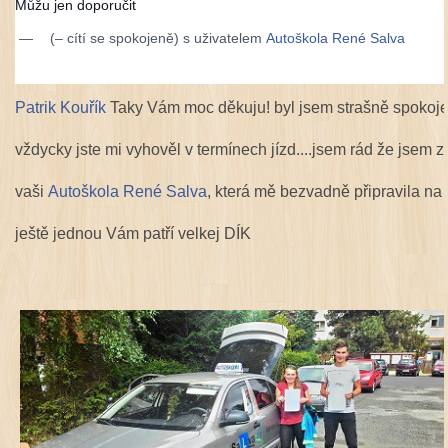
Můžu jen doporučit
—
(– cítí se spokojeně) s uživatelem
Autoškola René Salva
Patrik Kouřík
Taky Vám moc děkuju! byl jsem strašně spokoj
vždycky jste mi vyhověl v termínech jízd....jsem rád že jsem z
vaši
Autoškola René Salva
, která mě bezvadně připravila na 
ještě jednou Vám patří velkej DÍK
E
m
o
t
E
i
m
k
o
o
t
n
i
a
k