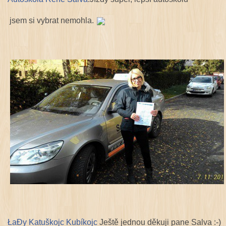
jsem si vybrat nemohla.
ŁaĐy Katuškojc Kubíkojc
Ještě jednou děkuji pane Salva :-)