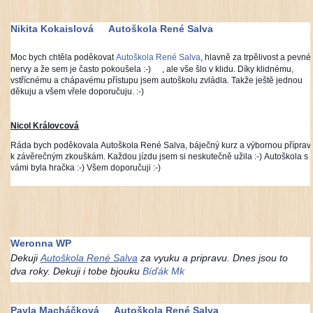
Nikita Kokaislová
Autoškola René Salva
Moc bych chtěla poděkovat
Autoškola René Salva
, hlavně za trpělivost a pevné
nervy a že sem je často pokoušela :-)
, ale vše šlo v klidu. Díky klidnému,
vstřícnému a chápavému přístupu jsem autoškolu zvládla. Takže ještě jednou
děkuju a všem vřele doporučuju. :-)
Nicol Královcová
Ráda bych poděkovala Autoškola René Salva, báječný kurz a výbornou příprav
k závěrečným zkouškám. Každou jízdu jsem si neskutečně užila :-) Autoškola s
vámi byla hračka :-) Všem doporučuji :-)
Weronna WP
Dekuji
Autoškola René Salva
za vyuku a pripravu. Dnes jsou to
dva roky. Dekuji i tobe bjouku
Bíďák Mk
Pavla Macháčková
Autoškola René Salva