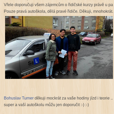
Vřele doporučuji všem zájemcům o řidičské kurzy právě u pa
Pouze pravá autoškola, dělá pravé řidiče. Děkuji, mnohokrát. 
Bohuslav Turner
děkuji mockrát za vaše hodiny jízd i teorie ..
super a vaší autoškolu můžu jen doporučit :-) :-)