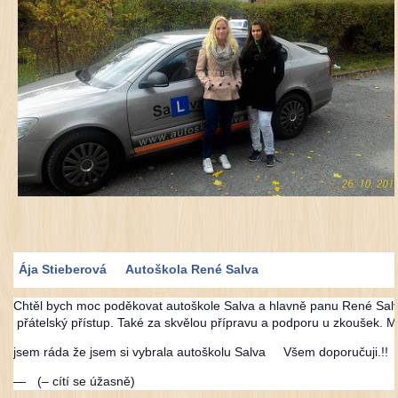
Ája Stieberová
Autoškola René Salva
Chtěl bych moc poděkovat autoškole Salva a hlavně panu René Salvov
přátelský přístup. Také za skvělou přípravu a podporu u zkoušek. 
jsem ráda že jsem si vybrala autoškolu Salva
Všem doporučuji.!!
—
(– cítí se úžasně)