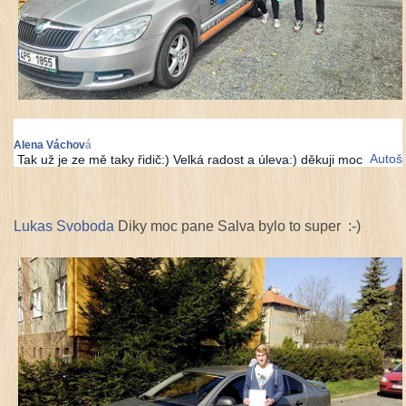
s
o
m
n
i
a
l
s
e
m
i
Alena Váchov
á
Autoš
Tak už je ze mě taky řidič:) Velká radost a úleva:) děkuji moc
l
e
Lukas Svoboda
Diky moc pane Salva bylo to super :-)