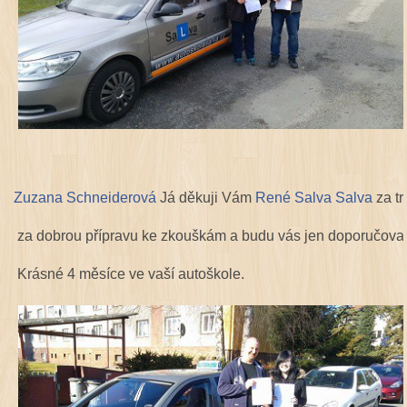
Zuzana Schneiderová
Já děkuji Vám
René Salva Salva
za tr
za dobrou přípravu ke zkouškám a budu vás jen doporučovat
Krásné 4 měsíce ve vaší autoškole.