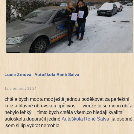
Lucie Zrnová
Autoškola René Salva
12 prosinec v 21:24
·
chtěla bych moc a moc ještě jednou poděkovat za perfektní
kurz a hlavně obrovskou trpělivost
vím,že to se mnou obča
nebylo lehký
tímto bych chtěla všem,co hledají kvalitní
autoškolu,doporučit jedině
Autoškola René Salva
,já osobně
jsem si líp vybrat nemohla