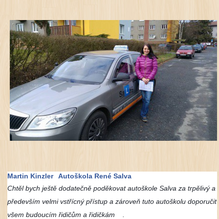
Martin Kinzler
Autoškola René Salva
Chtěl bych ještě dodatečně poděkovat autoškole Salva za trpělivý a
především velmi vstřícný přístup a zároveň tuto autoškolu doporučit
všem budoucím řidičům a řidičkám
.