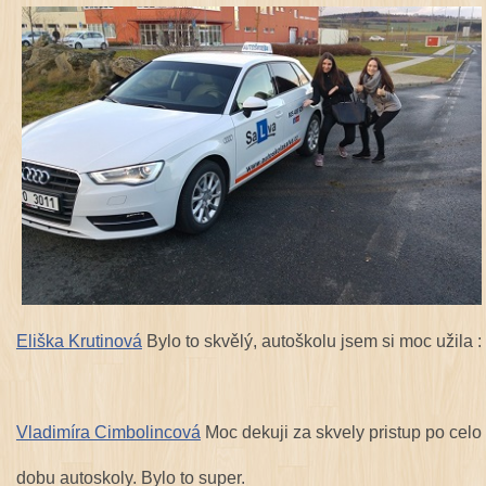
Eliška Krutinová
Bylo to skvělý, autoškolu jsem si moc užila :-
Vladimíra Cimbolincová
Moc dekuji za skvely pristup po cel
dobu autoskoly. Bylo to super.